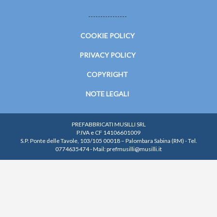
----------------
COOKIE POLICY
PRIVACY POLICY
COPYRIGHT
NOTE LEGALI
PREFABBRICATI MUSILLI SRL
P.IVA e CF 14106601009
S.P. Ponte delle Tavole, 103/105 00018 – Palombara Sabina (RM) - Tel.
0774635474 - Mail: prefmusilli@musilli.it